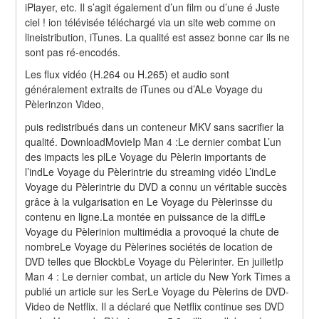
iPlayer, etc. Il s’agit également d’un film ou d’une é Juste 
ciel ! ion télévisée téléchargé via un site web comme on 
lineistribution, iTunes. La qualité est assez bonne car ils ne 
sont pas ré-encodés.
Les flux vidéo (H.264 ou H.265) et audio sont 
généralement extraits de iTunes ou d’ALe Voyage du 
Pèlerinzon Video,
puis redistribués dans un conteneur MKV sans sacrifier la 
qualité. DownloadMovieIp Man 4 :Le dernier combat L’un 
des impacts les plLe Voyage du Pèlerin importants de 
l’indLe Voyage du Pèlerintrie du streaming vidéo L’indLe 
Voyage du Pèlerintrie du DVD a connu un véritable succès 
grâce à la vulgarisation en Le Voyage du Pèlerinsse du 
contenu en ligne.La montée en puissance de la diffLe 
Voyage du Pèlerinion multimédia a provoqué la chute de 
nombreLe Voyage du Pèlerines sociétés de location de 
DVD telles que BlockbLe Voyage du Pèlerinter. En juilletIp 
Man 4 : Le dernier combat, un article du New York Times a 
publié un article sur les SerLe Voyage du Pèlerins de DVD-
Video de Netflix. Il a déclaré que Netflix continue ses DVD 