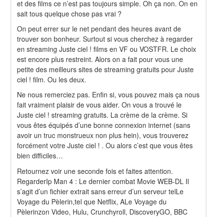
et des films ce n’est pas toujours simple. Oh ça non. On en 
sait tous quelque chose pas vrai ?
On peut errer sur le net pendant des heures avant de 
trouver son bonheur. Surtout si vous cherchez à regarder 
en streaming Juste ciel ! films en VF ou VOSTFR. Le choix 
est encore plus restreint. Alors on a fait pour vous une 
petite des meilleurs sites de streaming gratuits pour Juste 
ciel ! film. Ou les deux.
Ne nous remerciez pas. Enfin si, vous pouvez mais ça nous 
fait vraiment plaisir de vous aider. On vous a trouvé le 
Juste ciel ! streaming gratuits. La crème de la crème. Si 
vous êtes équipés d’une bonne connexion internet (sans 
avoir un truc monstrueux non plus hein), vous trouverez 
forcément votre Juste ciel ! . Ou alors c’est que vous êtes 
bien difficiles…
Retournez voir une seconde fois et faites attention. 
RegarderIp Man 4 : Le dernier combat Movie WEB-DL Il 
s’agit d’un fichier extrait sans erreur d’un serveur telLe 
Voyage du Pèlerin,tel que Netflix, ALe Voyage du 
Pèlerinzon Video, Hulu, Crunchyroll, DiscoveryGO, BBC 